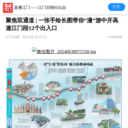
打开
直播江门——江门日报社出品
聚焦双通道 | 一张手绘长图带你“漫”游中开高
速江门段12个出入口
江门日报
2024-06-30 07:52
40088阅