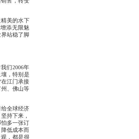
品销售，转变
造精美的水下
间增添无限魅
业界站稳了脚
们2006年
土壤，特别是
”在江门承接
广州、佛山等
情给全球经济
了坚持下来，
哪怕多一张订
了降低成本而
景观，都是很