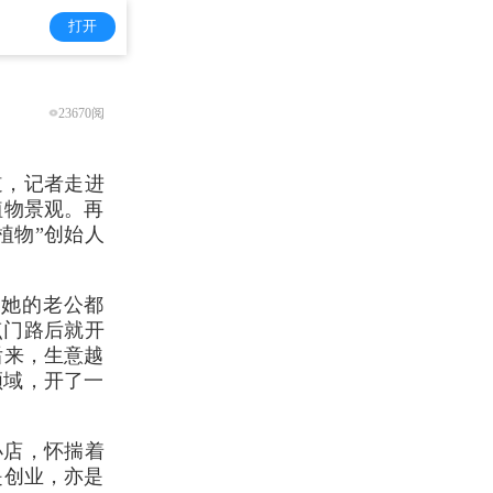
打开
23670阅
道，记者走进
植物景观。再
植物”创始人
和她的老公都
点门路后就开
后来，生意越
领域，开了一
小店，怀揣着
是创业，亦是