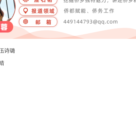
伍诗璐
晴
暂无评论