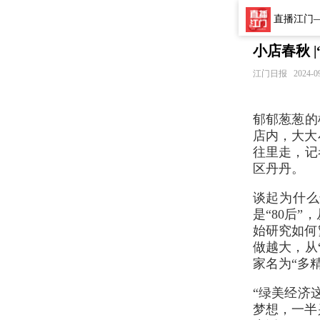
直播江门
小店春秋 
江门日报
2024-0
郁郁葱葱的
店内，大大
往里走，记
区丹丹。
谈起为什么
是“80后
始研究如何
做越大，从
家名为“多
“绿美经济
梦想，一半