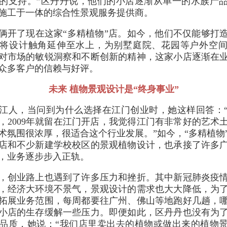
的支持。”区丹丹说，他们的小店逐渐从单一的水族产
施工于一体的综合性景观服务提供商。
夫妻俩开了现在这家“多精植物”店。如今，他们不仅能够打
将设计触角延伸至水上，为别墅庭院、花园等户外空
对市场的敏锐洞察和不断创新的精神，这家小店逐渐在
众多客户的信赖与好评。
未来 植物景观设计是“终身事业”
江人，当问到为什么选择在江门创业时，她这样回答：“我
，2009年就留在江门开店，我觉得江门有非常好的艺术
术氛围很浓厚，很适合这个行业发展。”如今，“多精植物
店和不少新建学校校区的景观植物设计，也承接了许多
，业务逐步步入正轨。
，创业路上也遇到了许多压力和挫折。其中新冠肺炎疫
，经济大环境不景气，景观设计的需求也大大降低，为
拓展业务范围，每周都要往广州、佛山等地跑好几趟，
小店的生存缓解一些压力。即便如此，区丹丹也没有为
品质，她说：“我们店里卖出去的植物或做出来的植物