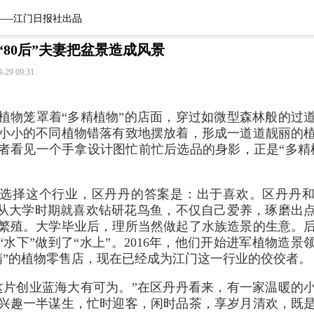
——江门日报社出品
|“80后”夫妻把盆景造成风景
9-29 09:31
植物笼罩着“多精植物”的店面，穿过如微型森林般的过
小小的不同植物错落有致地摆放着，形成一道道靓丽的
者看见一个手拿设计图忙前忙后选品的身影，正是“多精
选择这个行业，区丹丹的答案是：出于喜欢。区丹丹
”，从大学时期就喜欢钻研花鸟鱼，不仅自己爱养，琢磨出
繁殖。大学毕业后，理所当然做起了水族造景的生意。
“水下”做到了“水上”。2016年，他们开始进军植物造景
精”的植物零售店，现在已经成为江门这一行业的佼佼者。
这片创业蓝海大有可为。”在区丹丹看来，有一家温暖的
兴趣一半谋生，忙时迎客，闲时品茶，享岁月清欢，既