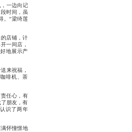
机，一边向记
这段时间，虽
得。”梁绮莲
米的店铺，计
再开一间店，
更好地展示产
纷送来祝福，
了咖啡机、茶
有责任心，有
成了朋友，有
莲认识了两年
莲满怀憧憬地