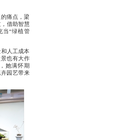
植的痛点，梁
缸，借助智慧
充当“绿植管
金和人工成本
盆景也有大作
，她满怀期
花卉园艺带来