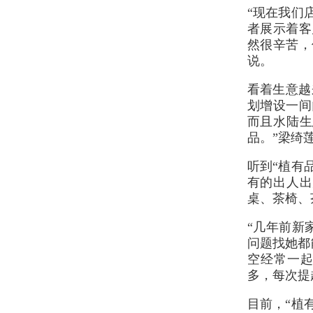
“现在我们
者展示着客
然很辛苦，
说。
看着生意越
划增设一间
而且水陆生
品。”梁绮
听到“植有
有的出人出
桌、茶椅、
“几年前新
问题找她都
空经常一起
多，每次提
目前，“植