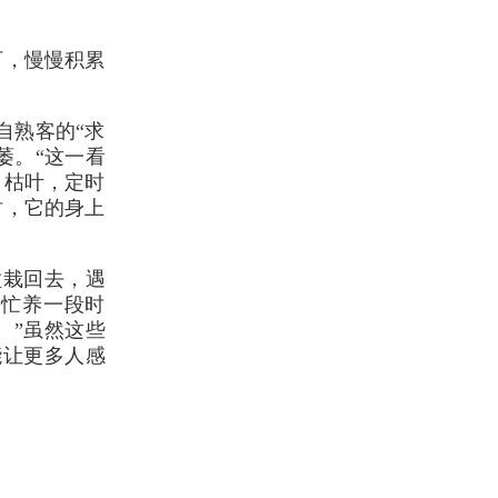
可，慢慢积累
自熟客的“求
萎。“这一看
、枯叶，定时
时，它的身上
盆栽回去，遇
帮忙养一段时
。”虽然这些
能让更多人感