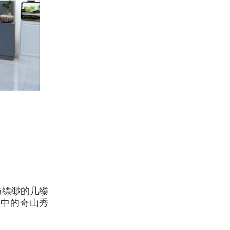
与缥缈的几缕
实中的奇山秀