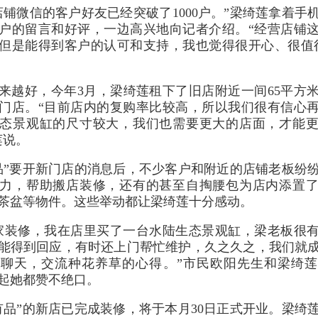
店铺微信的客户好友已经突破了1000户。”梁绮莲拿着手
户的留言和好评，一边高兴地向记者介绍。“经营店铺
但是能得到客户的认可和支持，我也觉得很开心、很值
来越好，今年3月，梁绮莲租下了旧店附近一间65平方
门店。“目前店内的复购率比较高，所以我们很有信心
态景观缸的尺寸较大，我们也需要更大的店面，才能
莲说。
品”要开新门店的消息后，不少客户和附近的店铺老板纷
力，帮助搬店装修，还有的甚至自掏腰包为店内添置
茶盆等物件。这些举动都让梁绮莲十分感动。
家装修，我在店里买了一台水陆生态景观缸，梁老板很
能得到回应，有时还上门帮忙维护，久之久之，我们就
聊天，交流种花养草的心得。”市民欧阳先生和梁绮
起她都赞不绝口。
有品”的新店已完成装修，将于本月30日正式开业。梁绮