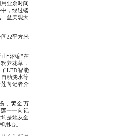
利用业余时间
手中，经过蟠
成一盆美观大
间22平方米
山“浓缩”在
喜欢养花草，
了LED智能
、自动浇水等
绮莲向记者介
杨，黄金万
绮莲一一向记
盆均是她从全
和用心。