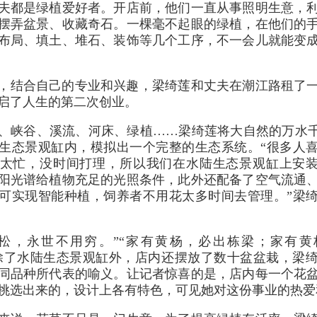
夫都是绿植爱好者。开店前，他们一直从事照明生意，
摆弄盆景、收藏奇石。一棵毫不起眼的绿植，在他们的
布局、填土、堆石、装饰等几个工序，不一会儿就能变
10月，结合自己的专业和兴趣，梁绮莲和丈夫在潮江路租了一
启了人生的第二次创业。
、峡谷、溪流、河床、绿植……梁绮莲将大自然的万水千
生态景观缸内，模拟出一个完整的生态系统。“很多人
太忙，没时间打理，所以我们在水陆生态景观缸上安装
阳光谱给植物充足的光照条件，此外还配备了空气流通
可实现智能种植，饲养者不用花太多时间去管理。”梁
汉松，永世不用穷。”“家有黄杨，必出栋梁；家有黄
除了水陆生态景观缸外，店内还摆放了数十盆盆栽，梁
同品种所代表的喻义。让记者惊喜的是，店内每一个花
挑选出来的，设计上各有特色，可见她对这份事业的热爱