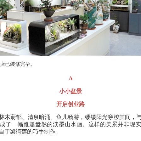
新店已装修完毕。
A
小小盆景
开启创业路
林木蓊郁、清泉暗涌、鱼儿畅游，缕缕阳光穿梭其间，
成了一幅雅趣盎然的淡墨山水画。这样的美景并非现
自于梁绮莲的巧手制作。