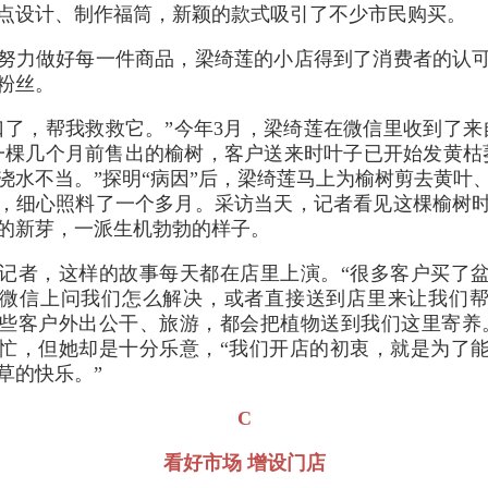
点设计、制作福筒，新颖的款式吸引了不少市民购买。
努力做好每一件商品，梁绮莲的小店得到了消费者的认
粉丝。
口了，帮我救救它。”今年3月，梁绮莲在微信里收到了来
一棵几个月前售出的榆树，客户送来时叶子已开始发黄枯
浇水不当。”探明“病因”后，梁绮莲马上为榆树剪去黄叶
，细心照料了一个多月。采访当天，记者看见这棵榆树
的新芽，一派生机勃勃的样子。
记者，这样的故事每天都在店里上演。“很多客户买了
微信上问我们怎么解决，或者直接送到店里来让我们
些客户外出公干、旅游，都会把植物送到我们这里寄养
忙，但她却是十分乐意，“我们开店的初衷，就是为了
草的快乐。”
C
看好市场 增设门店