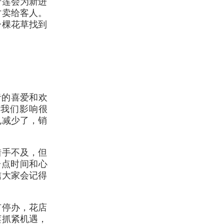
绮莲会为新进
才卖给客人。
一棵花草找到
者的喜爱和欢
对我们影响很
也减少了，销
措手不及，但
一点时间和心
信大家会记得
市停办，花店
莲抓紧机遇，