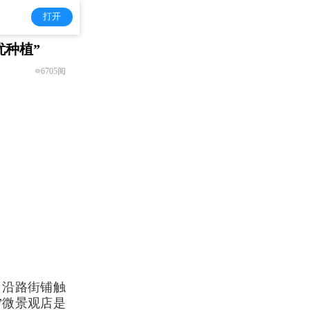
打开
忧种植”
6705阅
。沿路街铺触
”微景观店是