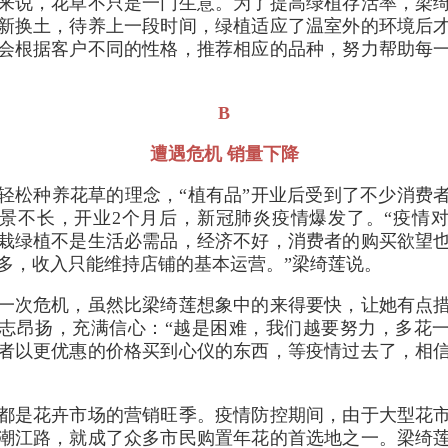
来说，花草不只是一门生意。为了提高绿植存活率，梁
新换土，待养上一段时间，绿植适应了温室外的环境后
会根据客户不同的性格，推荐相应的品种，努力帮助每
。
B
遭遇危机 销量下降
轻松种养花草的理念，“植有品”开业后受到了不少消费
景不长，开业2个月后，新冠肺炎疫情爆发了。“疫情
栽绿植不是生活必需品，经济不好，消费者的购买欲望
多，收入只能维持店铺的基本运营。”梁绮莲说。
一次危机，虽然比梁绮莲想象中的来得要快，让她有点
志昂扬，充满信心：“越是困难，我们越要努力，多花
者以更优惠的价格买到心仪的东西，等疫情过去了，相
都是花卉市场的营销旺季。疫情防控期间，由于大型花
潮江路，就成了众多市民购置年花的首选地之一。梁绮