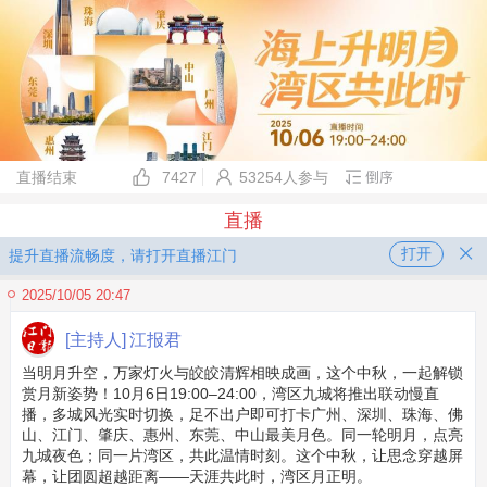
直播结束
7427
53254人参与
直播
打开
提升直播流畅度，请打开直播江门
2025/10/05 20:47
[主持人]
江报君
当明月升空，万家灯火与皎皎清辉相映成画，这个中秋，一起解锁
赏月新姿势！10月6日19:00–24:00，湾区九城将推出联动慢直
播，多城风光实时切换，足不出户即可打卡广州、深圳、珠海、佛
山、江门、肇庆、惠州、东莞、中山最美月色。同一轮明月，点亮
九城夜色；同一片湾区，共此温情时刻。这个中秋，让思念穿越屏
幕，让团圆超越距离——天涯共此时，湾区月正明。